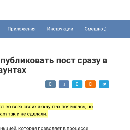
Приложения
Инструкции
Смешно ;)
опубликовать пост сразу в
аунтах
 во всех своих аккаунтах появилась, но
ram так и не сделали.
ункцией, которая позволяет в процессе