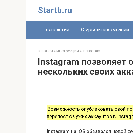
Перейти
Startb.ru
к
контенту
Технологии
Стартапы и компании
Главная
»
Инструкции
»
Instagram
Instagram позволяет 
нескольких своих акк
Возможность опубликовать свой пост
перепост с чужих аккаунтов в Instag
Instagram на iOS обзавелся новой ф