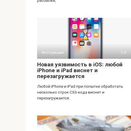
рассылке,
Инструкции
0
Новая уязвимость в iOS: любой
iPhone и iPad виснет и
перезагружается
Любой iPhone и iPad при попытке обработать
несколько строк CSS-кода виснет и
перезагружается.