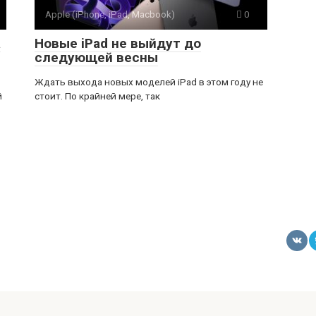
Apple (iPhone, iPad, Macbook)
0
а
Новые iPad не выйдут до
следующей весны
Ждать выхода новых моделей iPad в этом году не
й
стоит. По крайней мере, так