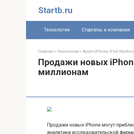
Перейти
Startb.ru
к
контенту
Технологии
Стартапы и компании
Главная
»
Технологии
»
Apple (iPhone, iPad, Macboo
Продажи новых iPhon
миллионам
Продажи новых iPhone могут приблиз
аналитики исследовательской фирм