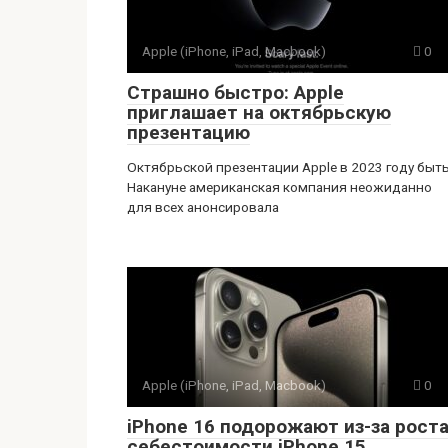
Apple (iPhone, iPad, Macbook)
0
Страшно быстро: Apple
приглашает на октябрьскую
презентацию
Октябрьской презентации Apple в 2023 году быть
Накануне американская компания неожиданно
для всех анонсировала
Apple (iPhone, iPad, Macbook)
0
iPhone 16 подорожают из-за рост
себестоимости iPhone 15